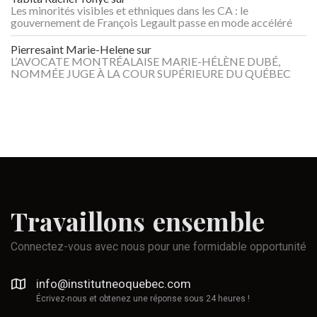
Les minorités visibles et ethniques dans les CA : le
gouvernement de François Legault passe en mode accéléré
Pierresaint Marie-Helene
sur
L’AVOCATE MONTRÉALAISE MARIE-HÉLÈNE DUBÉ,
NOMMÉE JUGE À LA COUR SUPÉRIEURE DU QUÉBEC
Travaillons
ensemble
Connectez-vous avec nous pour une formidable opportunité
info@institutneoquebec.com
Écrivez-nous et obtenez une réponse sous 24 heures !