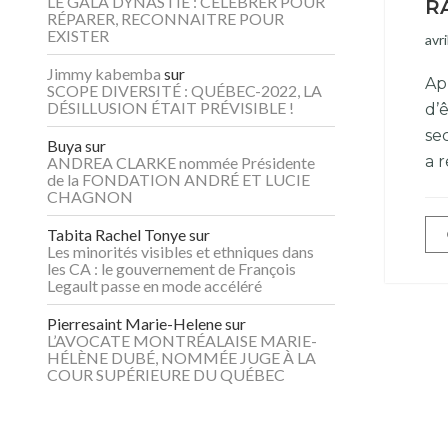
LE GALA DYNASTIE : CÉLÉBRER POUR
R
RÉPARER, RECONNAITRE POUR
EXISTER
avri
Jimmy kabemba
sur
Ap
SCOPE DIVERSITÉ : QUÉBEC-2022, LA
DÉSILLUSION ÉTAIT PRÉVISIBLE !
d’
se
Buya
sur
a r
ANDREA CLARKE nommée Présidente
de la FONDATION ANDRÉ ET LUCIE
CHAGNON
Tabita Rachel Tonye
sur
Les minorités visibles et ethniques dans
les CA : le gouvernement de François
Legault passe en mode accéléré
Pierresaint Marie-Helene
sur
L’AVOCATE MONTRÉALAISE MARIE-
HÉLÈNE DUBÉ, NOMMÉE JUGE À LA
COUR SUPÉRIEURE DU QUÉBEC