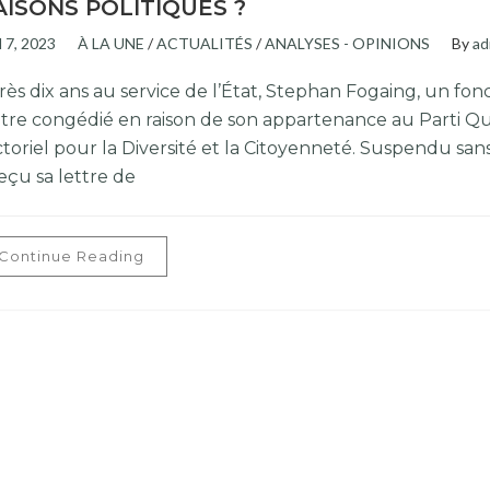
AISONS POLITIQUES ?
l 7, 2023
À LA UNE
/
ACTUALITÉS
/
ANALYSES - OPINIONS
By
ad
rès dix ans au service de l’État, Stephan Fogaing, un fon
être congédié en raison de son appartenance au Parti Québ
ctoriel pour la Diversité et la Citoyenneté. Suspendu san
eçu sa lettre de
Continue Reading