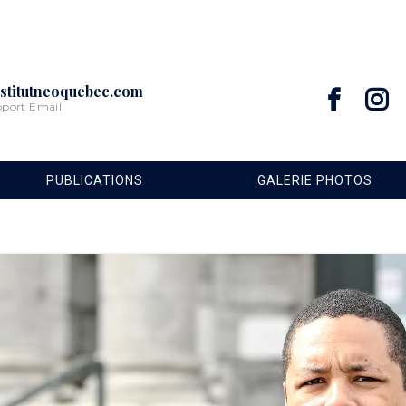
stitutneoquebec.com
pport Email
PUBLICATIONS
GALERIE PHOTOS