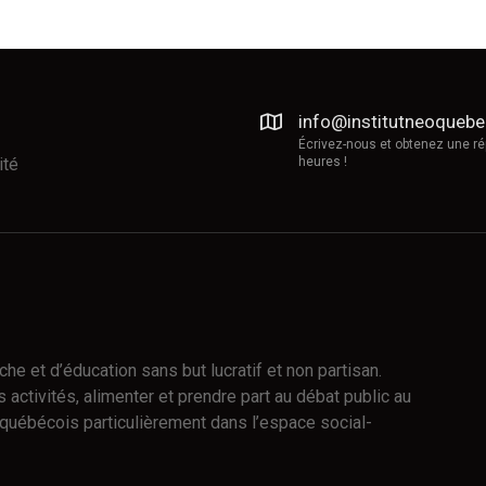
info@institutneoqueb
Écrivez-nous et obtenez une r
ité
heures !
e et d’éducation sans but lucratif et non partisan.
 activités, alimenter et prendre part au débat public au
québécois particulièrement dans l’espace social-