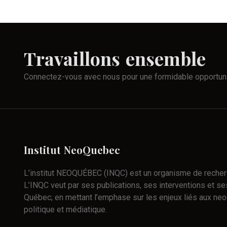
Travaillons
ensemble
Connectez-vous avec nous pour une formidable opportun
Institut
NeoQuebec
L’institut NEOQUÉBEC (INQC) est un organisme de recherch
L’INQC veut par ses publications, ses interventions et ses
Québec; en mettant l’emphase sur les enjeux liés aux neo
politique et médiatique.