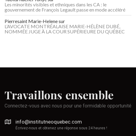
Les minorités visibles et ethniques dans les CA : le
gouvernement de François Legault passe en mode accéléré
Pierresaint Marie-Helene
sur
L’AVOCATE MONTRÉALAISE MARIE-HÉLÈNE DUBÉ,
NOMMÉE JUGE À LA COUR SUPÉRIEURE DU QUÉBEC
Travaillons
ensemble
Connectez-vous avec nous pour une formidable opportunité
info@institutneoquebec.com
Écrivez-nous et obtenez une réponse sous 24 heures !