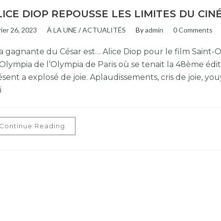
LICE DIOP REPOUSSE LES LIMITES DU CI
rier 26, 2023
À LA UNE
/
ACTUALITÉS
By
admin
0 Comments
La gagnante du César est… Alice Diop pour le film Saint-O
l’Olympia de l’Olympia de Paris où se tenait la 48ème édit
sent a explosé de joie. Aplaudissements, cris de joie, you
i
Continue Reading