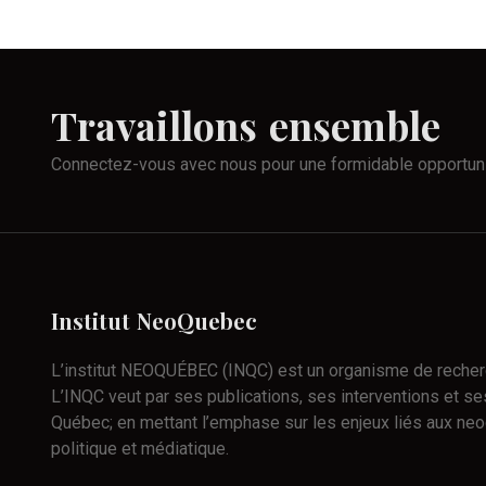
Travaillons
ensemble
Connectez-vous avec nous pour une formidable opportun
Institut
NeoQuebec
L’institut NEOQUÉBEC (INQC) est un organisme de recherch
L’INQC veut par ses publications, ses interventions et ses
Québec; en mettant l’emphase sur les enjeux liés aux neo
politique et médiatique.