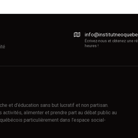
info@institutneoqueb
Écrivez-nous et obtenez une r
ité
heures !
e et d’éducation sans but lucratif et non partisan.
 activités, alimenter et prendre part au débat public au
québécois particulièrement dans l’espace social-