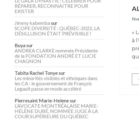
LE GALA DYNASTIE : CÉLÉBRER POUR
RÉPARER, RECONNAITRE POUR
A
EXISTER
fév
Jimmy kabemba
sur
SCOPE DIVERSITÉ : QUÉBEC-2022, LA
« 
DÉSILLUSION ÉTAIT PRÉVISIBLE !
à 
Buya
sur
pré
ANDREA CLARKE nommée Présidente
de la FONDATION ANDRÉ ET LUCIE
qu
CHAGNON
Tabita Rachel Tonye
sur
Les minorités visibles et ethniques dans
les CA : le gouvernement de François
Legault passe en mode accéléré
Pierresaint Marie-Helene
sur
L’AVOCATE MONTRÉALAISE MARIE-
HÉLÈNE DUBÉ, NOMMÉE JUGE À LA
COUR SUPÉRIEURE DU QUÉBEC