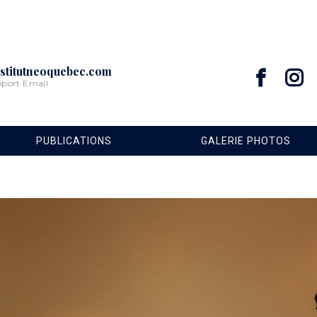
stitutneoquebec.com
pport Email
PUBLICATIONS
GALERIE PHOTOS