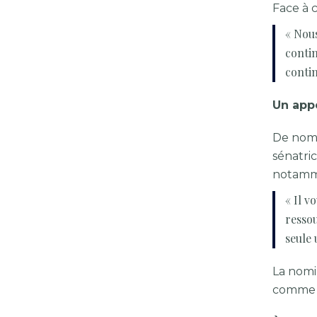
Face à c
« Nous
contin
contin
Un app
De nombr
sénatric
notamme
« Il v
ressou
seule 
La nomi
comme u