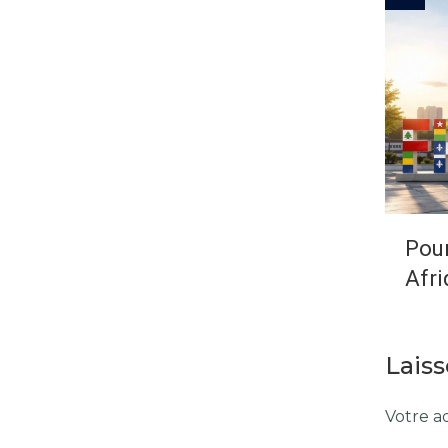
Pour
Afri
Lais
Votre ad