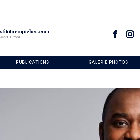
stitutneoquebec.com
pport Email
PUBLICATIONS
GALERIE PHOTOS