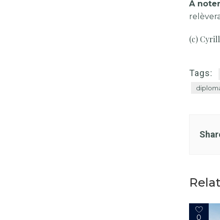
À note
relèver
(c) Cyri
Tags:
diplom
Shar
Rela
0