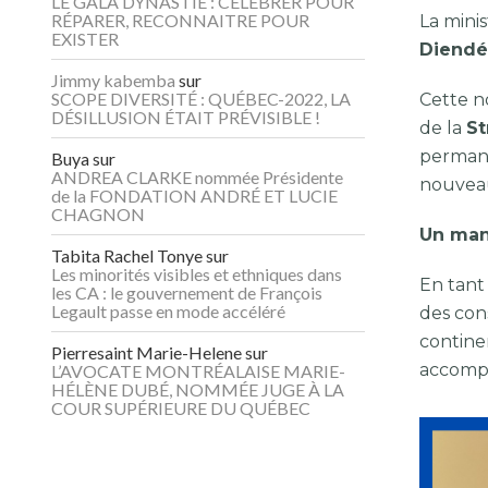
LE GALA DYNASTIE : CÉLÉBRER POUR
RÉPARER, RECONNAITRE POUR
La mini
EXISTER
Diendé
Jimmy kabemba
sur
SCOPE DIVERSITÉ : QUÉBEC-2022, LA
Cette n
DÉSILLUSION ÉTAIT PRÉVISIBLE !
de la
St
permane
Buya
sur
ANDREA CLARKE nommée Présidente
nouveau
de la FONDATION ANDRÉ ET LUCIE
CHAGNON
Un man
Tabita Rachel Tonye
sur
Les minorités visibles et ethniques dans
En tant
les CA : le gouvernement de François
Legault passe en mode accéléré
des con
contine
Pierresaint Marie-Helene
sur
accompa
L’AVOCATE MONTRÉALAISE MARIE-
HÉLÈNE DUBÉ, NOMMÉE JUGE À LA
COUR SUPÉRIEURE DU QUÉBEC