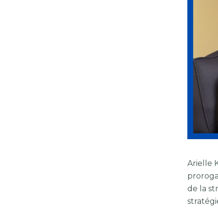
Arielle 
proroga
de la s
stratég