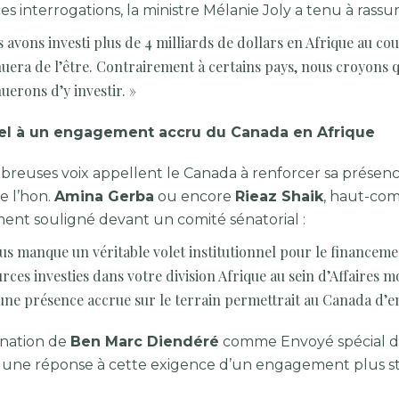
es interrogations, la ministre Mélanie Joly a tenu à rassur
 avons investi plus de 4 milliards de dollars en Afrique au co
uera de l’être. Contrairement à certains pays, nous croyons qu
uerons d’y investir. »
el à un engagement accru du Canada en Afrique
euses voix appellent le Canada à renforcer sa présence e
e l’hon.
Amina Gerba
ou encore
Rieaz Shaik
, haut-com
nt souligné devant un comité sénatorial :
ous manque un véritable volet institutionnel pour le financem
rces investies dans votre division Afrique au sein d’Affaires 
une présence accrue sur le terrain permettrait au Canada d’
nation de
Ben Marc Diendéré
comme Envoyé spécial du
ne réponse à cette exigence d’un engagement plus st