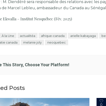
r
: M. Diendéré sera responsable des relations avec les pays
a de Marcel Lebleu, ambassadeur du Canada au Sénégal
lle Ekwalla – Institut Neoquébec (Fév. 2025)
À la Une
actualitéa
afrique-canada
arielle kabayaga
be
atie canada
melanie joly
neoquebec
e This Story, Choose Your Platform!
ted Posts
0