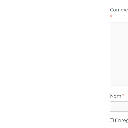
Commen
*
Nom
*
Enreg