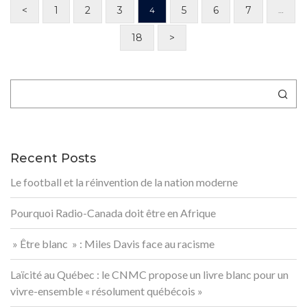
<
1
2
3
5
6
7
4
…
18
>
Rechercher
Recent Posts
Le football et la réinvention de la nation moderne
Pourquoi Radio-Canada doit être en Afrique
» Être blanc » : Miles Davis face au racisme
Laïcité au Québec : le CNMC propose un livre blanc pour un
vivre-ensemble « résolument québécois »