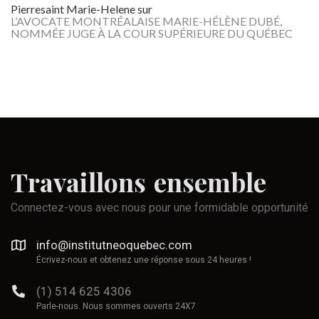
Pierresaint Marie-Helene
sur
L’AVOCATE MONTRÉALAISE MARIE-HÉLÈNE DUBÉ,
NOMMÉE JUGE À LA COUR SUPÉRIEURE DU QUÉBEC
Travaillons
ensemble
Connectez-vous avec nous pour une formidable opportunité
info@institutneoquebec.com
Écrivez-nous et obtenez une réponse sous 24 heures !
(1) 514 625 4306
Parle-nous. Nous sommes ouverts 24X7