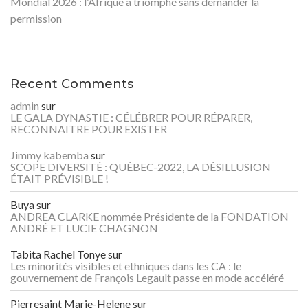
Mondial 2026 : l’Afrique a triomphé sans demander la
permission
Recent Comments
admin
sur
LE GALA DYNASTIE : CÉLÉBRER POUR RÉPARER,
RECONNAITRE POUR EXISTER
Jimmy kabemba
sur
SCOPE DIVERSITÉ : QUÉBEC-2022, LA DÉSILLUSION
ÉTAIT PRÉVISIBLE !
Buya
sur
ANDREA CLARKE nommée Présidente de la FONDATION
ANDRÉ ET LUCIE CHAGNON
Tabita Rachel Tonye
sur
Les minorités visibles et ethniques dans les CA : le
gouvernement de François Legault passe en mode accéléré
Pierresaint Marie-Helene
sur