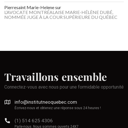
Pierresaint Marie-Helene
sur
L’AVOCATE MONTRÉALAISE MARIE-HÉLÈNE DUBÉ,
NOMMÉE JUGE À LA COUR SUPÉRIEURE DU QUÉBEC
Travaillons
ensemble
Connectez-vous avec nous pour une formidable opportunité
info@institutneoquebec.com
Écrivez-nous et obtenez une réponse sous 24 heures !
(1) 514 625 4306
Parle-nous. Nous sommes ouverts 24X7