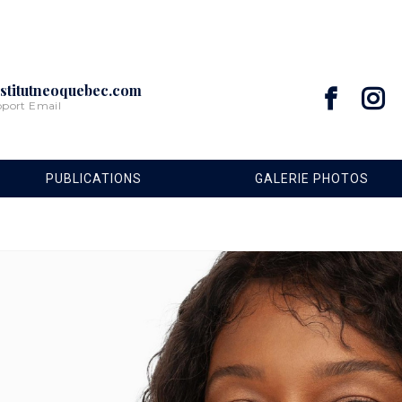
stitutneoquebec.com
pport Email
PUBLICATIONS
GALERIE PHOTOS