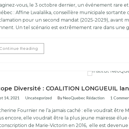
aginez-vous, le 3 octobre dernier, un événement rare et 
ébec : Affine Lwalalika, conseillère municipale sortante 
clamation pour un second mandat (2025-2029), avant mêm
ennent. Un tel scénario est extrêmement rare dans une g
Continue Reading
ope Diversité : COALITION LONGUEUIL lanc
let 14, 2021
Uncategorized
By
NeoQuebec Rédaction
1 Commen
therine Fournier ne l’a jamais caché : elle voudrait êtr
us encore, elle voudrait être la plus jeune mairesse élue
rconscription de Marie-Victorin en 2016, elle est devenu