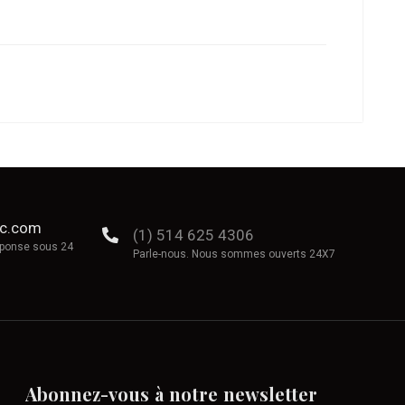
ec.com
(1) 514 625 4306
éponse sous 24
Parle-nous. Nous sommes ouverts 24X7
Abonnez-vous
à
notre
newsletter