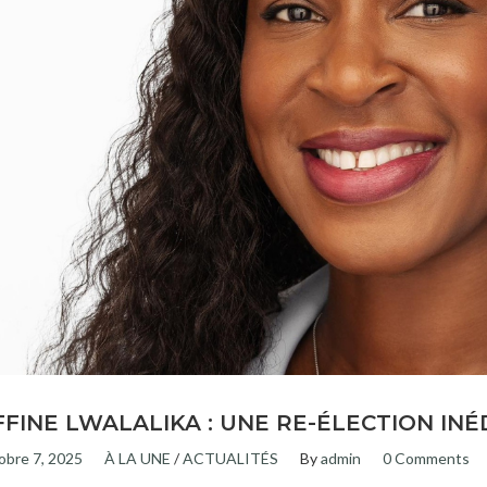
FFINE LWALALIKA : UNE RE-ÉLECTION INÉ
obre 7, 2025
À LA UNE
/
ACTUALITÉS
By
admin
0 Comments