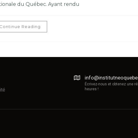
tionale du Québec. Ayant rendu
Continue Reading
info@institutneoqueb
Écrivez-nous et obtenez une r
ité
heures !