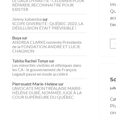
LE GALA DYNASTIE : CÉLÉBRER POUR
Im
RÉPARER, RECONNAITRE POUR
EXISTER
Qu
ac
Jimmy kabemba
sur
SCOPE DIVERSITÉ : QUÉBEC-2022, LA
ti
DÉSILLUSION ÉTAIT PRÉVISIBLE !
Buya
sur
ANDREA CLARKE nommée Présidente
de la FONDATION ANDRÉ ET LUCIE
CHAGNON
Tabita Rachel Tonye
sur
Les minorités visibles et ethniques dans
les CA : le gouvernement de François
Legault passe en mode accéléré
Sc
Pierresaint Marie-Helene
sur
L’AVOCATE MONTRÉALAISE MARIE-
juil
HÉLÈNE DUBÉ, NOMMÉE JUGE À LA
COUR SUPÉRIEURE DU QUÉBEC
Ca
Pl
ci