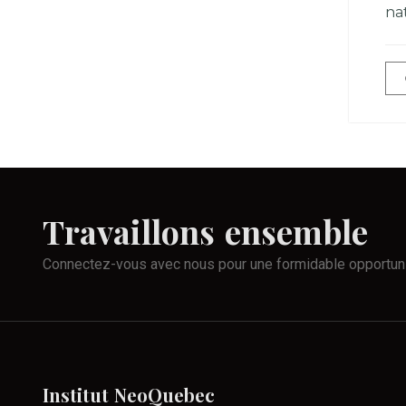
na
Travaillons
ensemble
Connectez-vous avec nous pour une formidable opportun
Institut
NeoQuebec