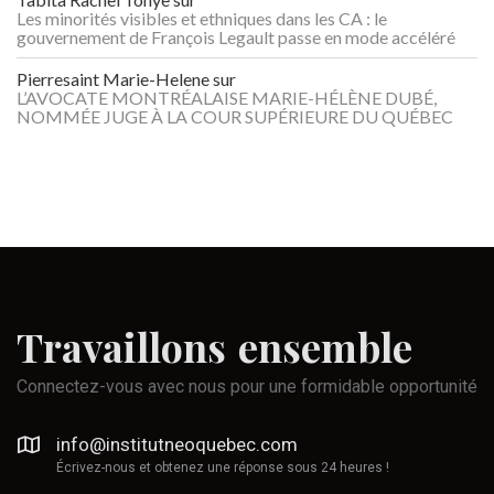
Les minorités visibles et ethniques dans les CA : le
gouvernement de François Legault passe en mode accéléré
Pierresaint Marie-Helene
sur
L’AVOCATE MONTRÉALAISE MARIE-HÉLÈNE DUBÉ,
NOMMÉE JUGE À LA COUR SUPÉRIEURE DU QUÉBEC
Travaillons
ensemble
Connectez-vous avec nous pour une formidable opportunité
info@institutneoquebec.com
Écrivez-nous et obtenez une réponse sous 24 heures !