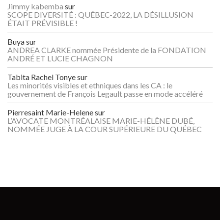
Jimmy kabemba
sur
SCOPE DIVERSITÉ : QUÉBEC-2022, LA DÉSILLUSION
ÉTAIT PRÉVISIBLE !
Buya
sur
ANDREA CLARKE nommée Présidente de la FONDATION
ANDRÉ ET LUCIE CHAGNON
Tabita Rachel Tonye
sur
Les minorités visibles et ethniques dans les CA : le
gouvernement de François Legault passe en mode accéléré
Pierresaint Marie-Helene
sur
L’AVOCATE MONTRÉALAISE MARIE-HÉLÈNE DUBÉ,
NOMMÉE JUGE À LA COUR SUPÉRIEURE DU QUÉBEC