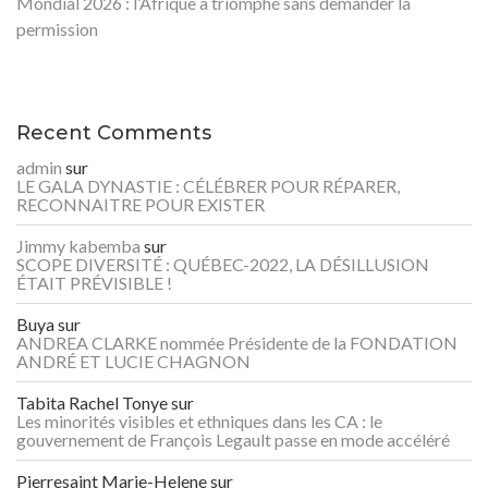
Mondial 2026 : l’Afrique a triomphé sans demander la
permission
Recent Comments
admin
sur
LE GALA DYNASTIE : CÉLÉBRER POUR RÉPARER,
RECONNAITRE POUR EXISTER
Jimmy kabemba
sur
SCOPE DIVERSITÉ : QUÉBEC-2022, LA DÉSILLUSION
ÉTAIT PRÉVISIBLE !
Buya
sur
ANDREA CLARKE nommée Présidente de la FONDATION
ANDRÉ ET LUCIE CHAGNON
Tabita Rachel Tonye
sur
Les minorités visibles et ethniques dans les CA : le
gouvernement de François Legault passe en mode accéléré
Pierresaint Marie-Helene
sur