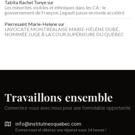
Tabita Rachel Tonye
sur
Les minorités visibles et ethniques dans les CA : le
gouvernement de François Legault passe en mode accéléré
Pierresaint Marie-Helene
sur
L’AVOCATE MONTRÉALAISE MARIE-HÉLÈNE DUBÉ,
NOMMÉE JUGE À LA COUR SUPÉRIEURE DU QUÉBEC
Travaillons
ensemble
Connectez-vous avec nous pour une formidable opportunité
info@institutneoquebec.com
Écrivez-nous et obtenez une réponse sous 24 heures !