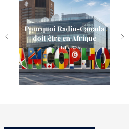
da
» Être blanc » : Miles
Davis face au racisme
juillet 19th, 2026