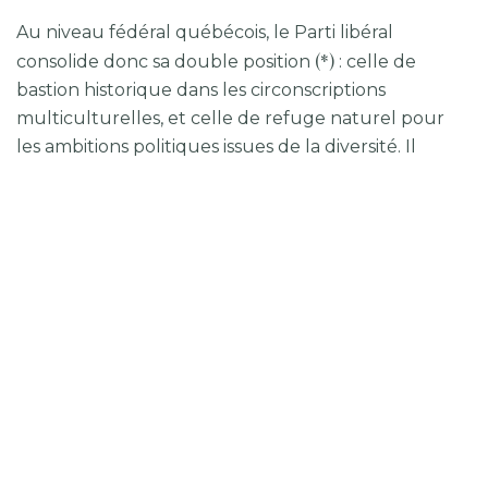
Au niveau fédéral québécois, le Parti libéral
(*)
consolide donc sa double position
: celle de
bastion historique dans les circonscriptions
multiculturelles, et celle de refuge naturel pour
les ambitions politiques issues de la diversité. Il
réussit là où les autres partis échouent — ou ne
tentent même pas. La réélection d’
Alexandra
Mendès
,
Greg Fergus
,
Anju Dhillon
ou
Emmanuella Lambropoulos
témoigne d’un
ancrage profond. Mais c’est surtout l’arrivée de
nouveaux visages comme
Marjorie Michel
,
Abdelhaq Sari
,
Bienvenu Olivier Ntumba
,
Tatiana Auguste
ou
Natilien Joseph
qui renforce
cette impression d’un monopole à la fois consolidé
et renouvelé.
Faut-il s’en réjouir ? Oui, si l’on s’en tient à la photo