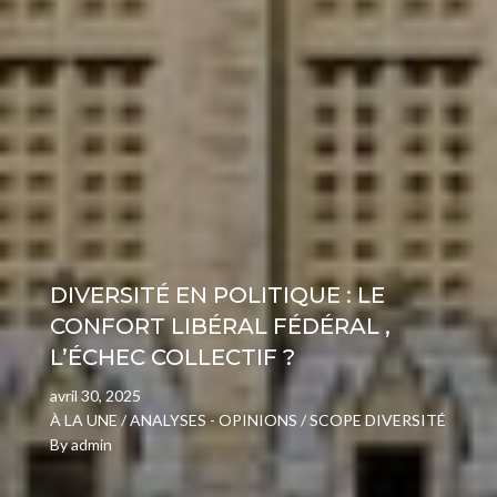
DIVERSITÉ EN POLITIQUE : LE
CONFORT LIBÉRAL FÉDÉRAL ,
L’ÉCHEC COLLECTIF ?
avril 30, 2025
À LA UNE
/
ANALYSES - OPINIONS
/
SCOPE DIVERSITÉ
By
admin