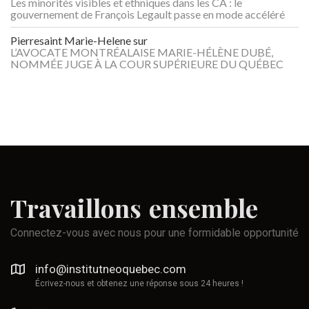
Les minorités visibles et ethniques dans les CA : le
gouvernement de François Legault passe en mode accéléré
Pierresaint Marie-Helene
sur
L’AVOCATE MONTRÉALAISE MARIE-HÉLÈNE DUBÉ,
NOMMÉE JUGE À LA COUR SUPÉRIEURE DU QUÉBEC
Travaillons
ensemble
Connectez-vous avec nous pour une formidable opportunité
info@institutneoquebec.com
Écrivez-nous et obtenez une réponse sous 24 heures !