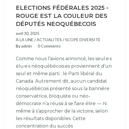
ELECTIONS FÉDÉRALES 2025 -
ROUGE EST LA COULEUR DES
DÉPUTÉS NEOQUÉBECOIS
avril 30, 2025
À LA UNE
/
ACTUALITÉS
/
SCOPE DIVERSITÉ
By
admin
0 Comments
Comme nous l’avions annoncé, les seul·e·s
élu·e·s néoquébécois·es proviennent d’un
seul et même parti : le Parti libéral du
Canada. Autrement dit, aucun candidat
néoquébécois présenté sous la bannière
conservatrice, bloquiste ou néo-
démocrate n’a réussi à se faire élire — ni
même à s’approcher de la victoire, selon
les résultats disponibles. Cette
concentration du succès