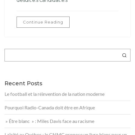
desdit.e.s candidat.e.s
Continue Reading
Rechercher
Recent Posts
Le football et la réinvention de la nation moderne
Pourquoi Radio-Canada doit être en Afrique
» Être blanc » : Miles Davis face au racisme
Laïcité au Québec : le CNMC propose un livre blanc pour un