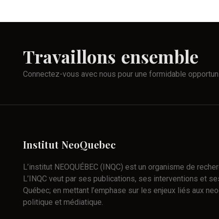
Travaillons
ensemble
Connectez-vous avec nous pour une formidable opportun
Institut
NeoQuebec
L’institut NEOQUÉBEC (INQC) est un organisme de recherch
L’INQC veut par ses publications, ses interventions et ses
Québec; en mettant l’emphase sur les enjeux liés aux neo
politique et médiatique.