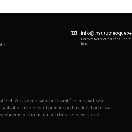
info@institutneoqueb
Écrivez-nous et obtenez une r
ité
heures !
e et d’éducation sans but lucratif et non partisan.
 activités, alimenter et prendre part au débat public au
québécois particulièrement dans l’espace social-