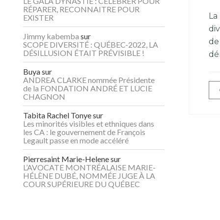
LE GALA DYNASTIE : CÉLÉBRER POUR
RÉPARER, RECONNAITRE POUR
La 
EXISTER
div
Jimmy kabemba
sur
de
SCOPE DIVERSITÉ : QUÉBEC-2022, LA
DÉSILLUSION ÉTAIT PRÉVISIBLE !
dé
Buya
sur
ANDREA CLARKE nommée Présidente
de la FONDATION ANDRÉ ET LUCIE
CHAGNON
Tabita Rachel Tonye
sur
Les minorités visibles et ethniques dans
les CA : le gouvernement de François
Legault passe en mode accéléré
Pierresaint Marie-Helene
sur
L’AVOCATE MONTRÉALAISE MARIE-
HÉLÈNE DUBÉ, NOMMÉE JUGE À LA
COUR SUPÉRIEURE DU QUÉBEC