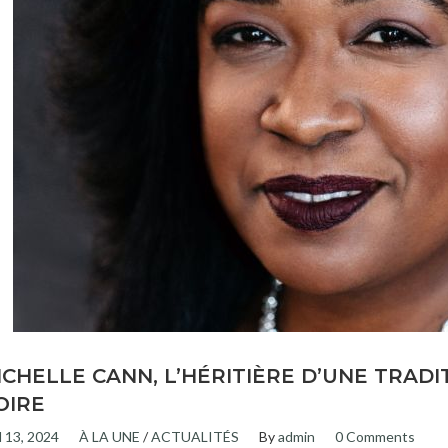
ICHELLE CANN, L’HÉRITIÈRE D’UNE TRAD
OIRE
l 13, 2024
À LA UNE
/
ACTUALITÉS
By
admin
0 Comments