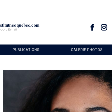
stitutneoquebec.com
pport Email
PUBLICATIONS
GALERIE PHOTOS