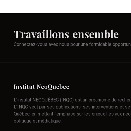
Travaillons
ensemble
Connectez-vous avec nous pour une formidable opportun
Institut
NeoQuebec
L’institut NEOQUÉBEC (INQC) est un organisme de recherch
L’INQC veut par ses publications, ses interventions et ses
Québec; en mettant l’emphase sur les enjeux liés aux neo
politique et médiatique.