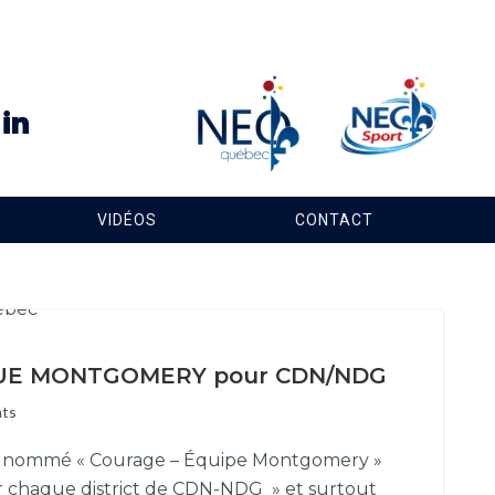
VIDÉOS
CONTACT
 de SUE MONTGOMERY pour CDN/NDG
ts
ti nommé « Courage – Équipe Montgomery »
ur chaque district de CDN-NDG » et surtout