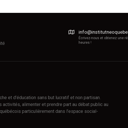
info@institutneoqueb
Écrivez-nous et obtenez une r
ité
heures !
e et d’éducation sans but lucratif et non partisan.
 activités, alimenter et prendre part au débat public au
québécois particulièrement dans l’espace social-