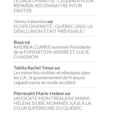
LE GALA DYNASTIE : CÉLÉBRER POUR
RÉPARER, RECONNAITRE POUR
EXISTER
Jimmy kabemba
sur
SCOPE DIVERSITÉ : QUÉBEC-2022, LA
DÉSILLUSION ÉTAIT PRÉVISIBLE !
Buya
sur
ANDREA CLARKE nommée Présidente
de la FONDATION ANDRÉ ET LUCIE
CHAGNON
Tabita Rachel Tonye
sur
Les minorités visibles et ethniques dans
les CA : le gouvernement de François
Legault passe en mode accéléré
Pierresaint Marie-Helene
sur
L’AVOCATE MONTRÉALAISE MARIE-
HÉLÈNE DUBÉ, NOMMÉE JUGE À LA
COUR SUPÉRIEURE DU QUÉBEC