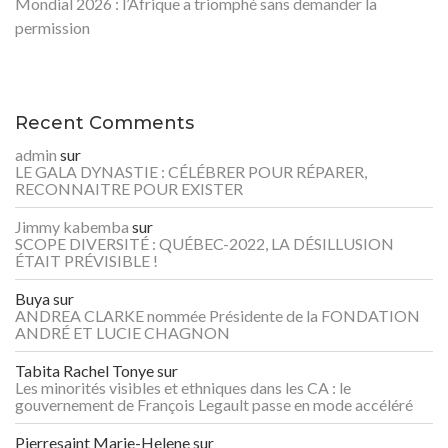
Mondial 2026 : l’Afrique a triomphé sans demander la
permission
Recent Comments
admin
sur
LE GALA DYNASTIE : CÉLÉBRER POUR RÉPARER,
RECONNAITRE POUR EXISTER
Jimmy kabemba
sur
SCOPE DIVERSITÉ : QUÉBEC-2022, LA DÉSILLUSION
ÉTAIT PRÉVISIBLE !
Buya
sur
ANDREA CLARKE nommée Présidente de la FONDATION
ANDRÉ ET LUCIE CHAGNON
Tabita Rachel Tonye
sur
Les minorités visibles et ethniques dans les CA : le
gouvernement de François Legault passe en mode accéléré
Pierresaint Marie-Helene
sur