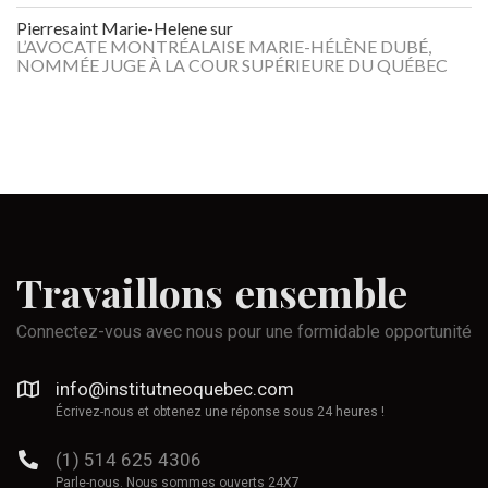
Pierresaint Marie-Helene
sur
L’AVOCATE MONTRÉALAISE MARIE-HÉLÈNE DUBÉ,
NOMMÉE JUGE À LA COUR SUPÉRIEURE DU QUÉBEC
Travaillons
ensemble
Connectez-vous avec nous pour une formidable opportunité
info@institutneoquebec.com
Écrivez-nous et obtenez une réponse sous 24 heures !
(1) 514 625 4306
Parle-nous. Nous sommes ouverts 24X7