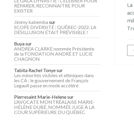
LE GALA DYNASTIE : CÉLÉBRER POUR
La
RÉPARER, RECONNAITRE POUR
EXISTER
acc
mil
Jimmy kabemba
sur
SCOPE DIVERSITÉ : QUÉBEC-2022, LA
Tr
DÉSILLUSION ÉTAIT PRÉVISIBLE !
Buya
sur
ANDREA CLARKE nommée Présidente
de la FONDATION ANDRÉ ET LUCIE
CHAGNON
Tabita Rachel Tonye
sur
Les minorités visibles et ethniques dans
les CA : le gouvernement de François
Legault passe en mode accéléré
Pierresaint Marie-Helene
sur
L’AVOCATE MONTRÉALAISE MARIE-
HÉLÈNE DUBÉ, NOMMÉE JUGE À LA
COUR SUPÉRIEURE DU QUÉBEC