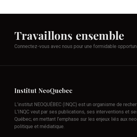
Travaillons
ensemble
Connectez-vous avec nous pour une formidable opportun
Institut
NeoQuebec
L’institut NEOQUÉBEC (INQC) est un organisme de recherch
L’INQC veut par ses publications, ses interventions et ses
Québec; en mettant l’emphase sur les enjeux liés aux neo
politique et médiatique.