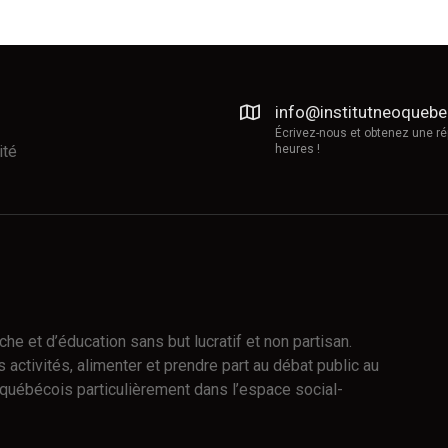
info@institutneoqueb
Écrivez-nous et obtenez une r
ité
heures !
e et d’éducation sans but lucratif et non partisan.
 activités, alimenter et prendre part au débat public au
québécois particulièrement dans l’espace social-