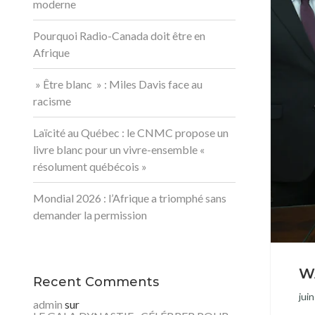
moderne
Pourquoi Radio-Canada doit être en
Afrique
» Être blanc » : Miles Davis face au
racisme
Laïcité au Québec : le CNMC propose un
livre blanc pour un vivre-ensemble «
résolument québécois »
Mondial 2026 : l’Afrique a triomphé sans
demander la permission
W
Recent Comments
jui
admin
sur