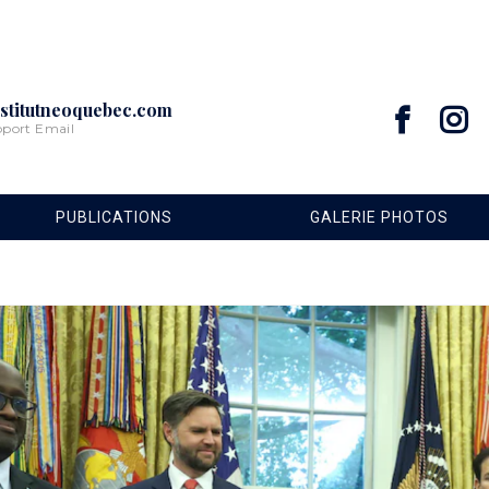
stitutneoquebec.com
pport Email
PUBLICATIONS
GALERIE PHOTOS