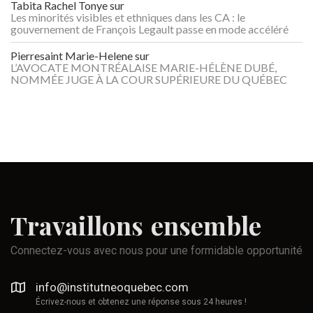
Tabita Rachel Tonye
sur
Les minorités visibles et ethniques dans les CA : le
gouvernement de François Legault passe en mode accéléré
Pierresaint Marie-Helene
sur
L’AVOCATE MONTRÉALAISE MARIE-HÉLÈNE DUBÉ,
NOMMÉE JUGE À LA COUR SUPÉRIEURE DU QUÉBEC
Travaillons
ensemble
Connectez-vous avec nous pour une formidable opportunité
info@institutneoquebec.com
Écrivez-nous et obtenez une réponse sous 24 heures !