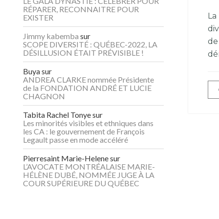
LE GALA DYNASTIE : CÉLÉBRER POUR
RÉPARER, RECONNAITRE POUR
La 
EXISTER
div
Jimmy kabemba
sur
de
SCOPE DIVERSITÉ : QUÉBEC-2022, LA
DÉSILLUSION ÉTAIT PRÉVISIBLE !
dé
Buya
sur
ANDREA CLARKE nommée Présidente
de la FONDATION ANDRÉ ET LUCIE
CHAGNON
Tabita Rachel Tonye
sur
Les minorités visibles et ethniques dans
les CA : le gouvernement de François
Legault passe en mode accéléré
Pierresaint Marie-Helene
sur
L’AVOCATE MONTRÉALAISE MARIE-
HÉLÈNE DUBÉ, NOMMÉE JUGE À LA
COUR SUPÉRIEURE DU QUÉBEC