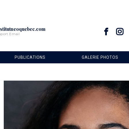
stitutneoquebec.com
pport Email
PUBLICATIONS
GALERIE PHOTOS