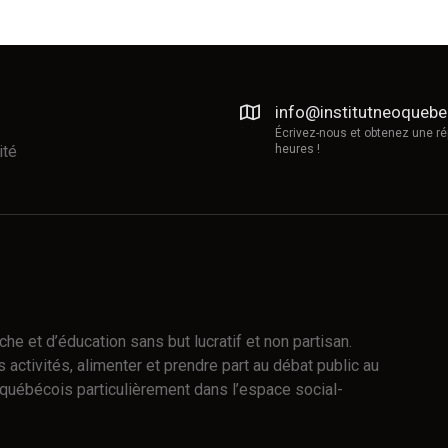
info@institutneoqueb
Écrivez-nous et obtenez une r
ité
heures !
e et d’éducation sans but lucratif et non partisan.
 activités, alimenter et prendre part au débat public au
québécois particulièrement dans l’espace social-