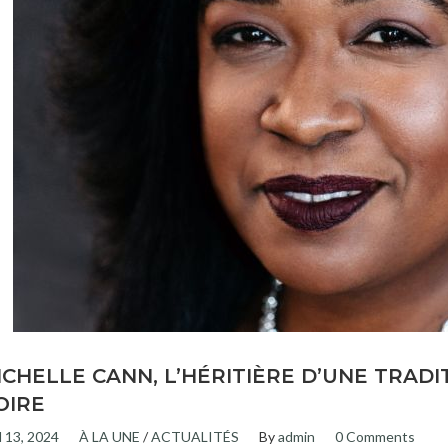
ICHELLE CANN, L’HÉRITIÈRE D’UNE TRAD
OIRE
l 13, 2024
À LA UNE
/
ACTUALITÉS
By
admin
0 Comments