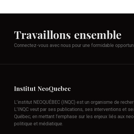
Travaillons
ensemble
Connectez-vous avec nous pour une formidable opportun
Institut
NeoQuebec
L’institut NEOQUÉBEC (INQC) est un organisme de recherch
L’INQC veut par ses publications, ses interventions et ses
Québec; en mettant l’emphase sur les enjeux liés aux neo
politique et médiatique.