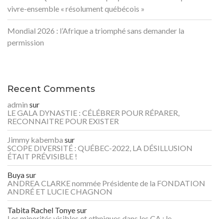
vivre-ensemble « résolument québécois »
Mondial 2026 : l’Afrique a triomphé sans demander la
permission
Recent Comments
admin
sur
LE GALA DYNASTIE : CÉLÉBRER POUR RÉPARER,
RECONNAITRE POUR EXISTER
Jimmy kabemba
sur
SCOPE DIVERSITÉ : QUÉBEC-2022, LA DÉSILLUSION
ÉTAIT PRÉVISIBLE !
Buya
sur
ANDREA CLARKE nommée Présidente de la FONDATION
ANDRÉ ET LUCIE CHAGNON
Tabita Rachel Tonye
sur
Les minorités visibles et ethniques dans les CA : le