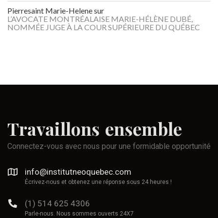
Pierresaint Marie-Helene
sur
L’AVOCATE MONTRÉALAISE MARIE-HÉLÈNE DUBÉ,
NOMMÉE JUGE À LA COUR SUPÉRIEURE DU QUÉBEC
Travaillons
ensemble
Connectez-vous avec nous pour une formidable opportunité
info@institutneoquebec.com
Écrivez-nous et obtenez une réponse sous 24 heures !
(1) 514 625 4306
Parle-nous. Nous sommes ouverts 24X7