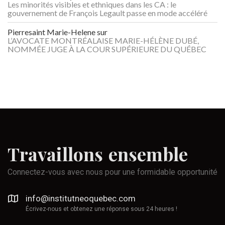
Les minorités visibles et ethniques dans les CA : le
gouvernement de François Legault passe en mode accéléré
Pierresaint Marie-Helene
sur
L’AVOCATE MONTRÉALAISE MARIE-HÉLÈNE DUBÉ,
NOMMÉE JUGE À LA COUR SUPÉRIEURE DU QUÉBEC
Travaillons
ensemble
Connectez-vous avec nous pour une formidable opportunité
info@institutneoquebec.com
Écrivez-nous et obtenez une réponse sous 24 heures !