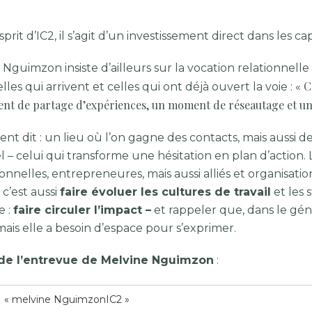
sprit d’IC2, il s’agit d’un investissement direct dans le
 Nguimzon insiste d’ailleurs sur la vocation relationnel
C
lles qui arrivent et celles qui ont déjà ouvert la voie : «
t de partage d’expériences, un moment de réseautage et une
t dit : un lieu où l’on gagne des contacts, mais aussi de
l – celui qui transforme une hésitation en plan d’action. L
onnelles, entrepreneures, mais aussi alliés et organisati
 c’est aussi
faire évoluer les cultures de travail
et les 
e :
faire circuler l’impact –
et rappeler que, dans le gén
ais elle a besoin d’espace pour s’exprimer.
 de l’entrevue de Melvine Nguimzon
:
« melvine NguimzonIC2 »