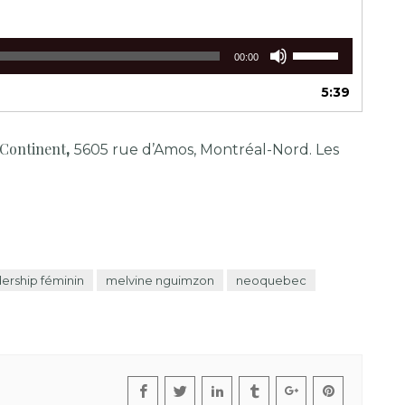
Utilisez
00:00
les
flèches
5:39
haut/bas
pour
augmenter
 Continent
,
5605 rue d’Amos, Montréal-Nord. Les
ou
diminuer
le
volume.
ership féminin
melvine nguimzon
neoquebec