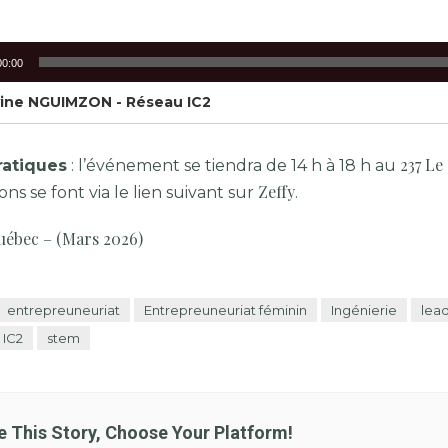
r
00:00
vine NGUIMZON - Réseau IC2
237 Le
ratiques
: l’événement se tiendra de 14 h à 18 h au
Zeffy
ions se font via le
lien
suivant sur
.
uébec – (Mars 2026)
entrepreuneuriat
Entrepreuneuriat féminin
Ingénierie
lead
 IC2
stem
e This Story, Choose Your Platform!