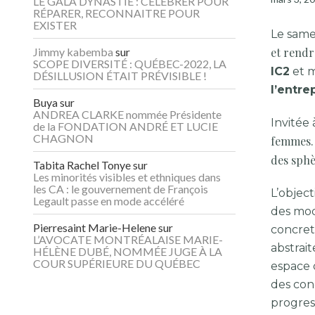
LE GALA DYNASTIE : CÉLÉBRER POUR
RÉPARER, RECONNAITRE POUR
EXISTER
Le same
Jimmy kabemba
sur
et rendre
SCOPE DIVERSITÉ : QUÉBEC-2022, LA
IC2
et m
DÉSILLUSION ÉTAIT PRÉVISIBLE !
l’entre
Buya
sur
ANDREA CLARKE nommée Présidente
Invité
de la FONDATION ANDRÉ ET LUCIE
CHAGNON
femmes… 
des sphè
Tabita Rachel Tonye
sur
Les minorités visibles et ethniques dans
les CA : le gouvernement de François
L’object
Legault passe en mode accéléré
des mod
Pierresaint Marie-Helene
sur
concrets
L’AVOCATE MONTRÉALAISE MARIE-
abstrait
HÉLÈNE DUBÉ, NOMMÉE JUGE À LA
COUR SUPÉRIEURE DU QUÉBEC
espace o
des cond
progres