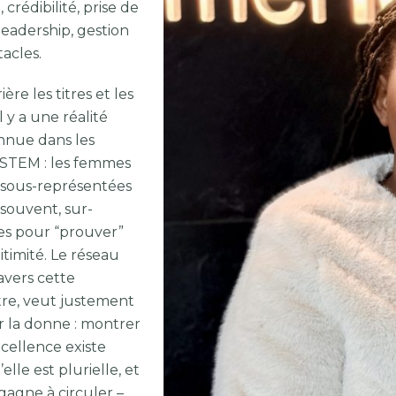
 crédibilité, prise de
leadership, gestion
acles.
ière les titres et les
il y a une réalité
nnue dans les
 STEM : les femmes
 sous-représentées
 souvent, sur-
ées pour “prouver”
itimité. Le réseau
ravers cette
re, veut justement
 la donne : montrer
xcellence existe
’elle est plurielle, et
gagne à circuler –