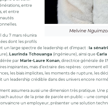
énérations, entre
, et entre
nautés
onnelles.
Melvine Nguimzon
l du 7 mars réunira
tées dont les profils
t un large spectre de leadership et d’impact :
la sénat
ure),
Laurinda Tchouanga
(ingénieure), ainsi que
Carla
I
dérée par
Marie-Laure Konan
, directrice générale de
ires inspirantes, mais d’extraire des repères : comment el
ces, les biais implicites, les moments de rupture, les dé
it un leadership crédible dans des univers encore normé
ment assumera aussi une dimension très pratique. Une po
oach autour de la prise de parole en public – une compé
 convaincre un employeur, présenter une solution techn