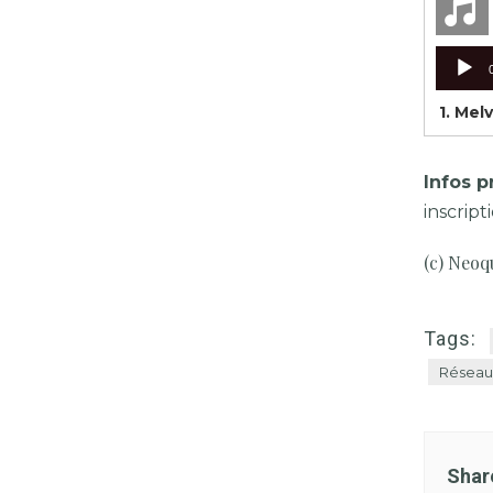
Lecteu
audio
1. Mel
Infos p
inscript
(c) Neoq
Tags:
Réseau
Shar