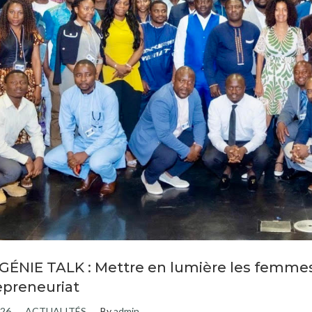
GÉNIE TALK : Mettre en lumière les femmes 
epreneuriat
026
ACTUALITÉS
By
admin