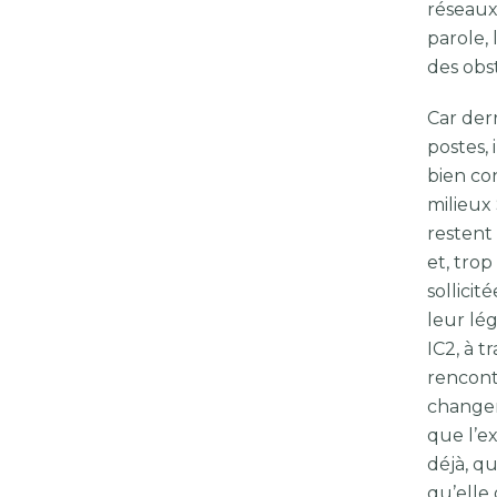
réseaux,
parole, 
des obst
Car derr
postes, 
bien co
milieux
restent
et, trop
sollicit
leur lég
IC2, à t
rencont
changer
que l’e
déjà, qu
qu’elle 