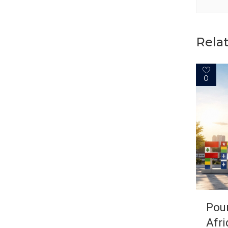
Rela
0
Pour
Afri