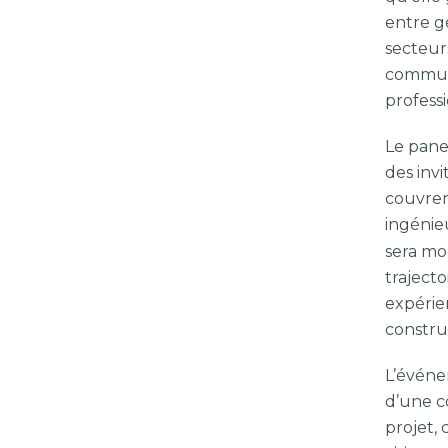
entre g
secteurs
commu
professi
Le pane
des invi
couvren
ingénie
sera mo
trajecto
expérien
constru
L’événe
d’une c
projet,