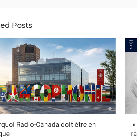
ted Posts
0
quoi Radio-Canada doit être en
» 
que
r