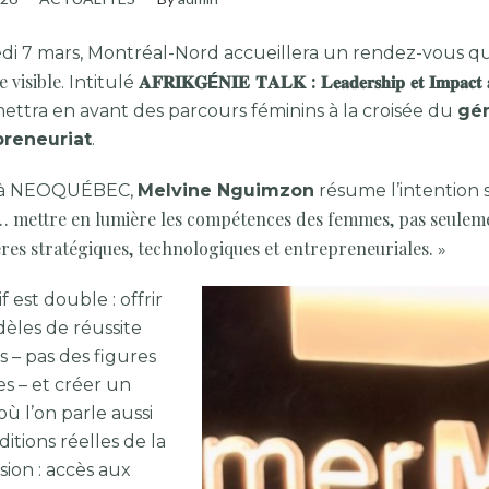
di 7 mars, Montréal-Nord accueillera un rendez-vous qui
 visible
. Intitulé
𝐀𝐅𝐑𝐈𝐊𝐆É𝐍𝐈𝐄 𝐓𝐀𝐋𝐊 : 𝐋𝐞𝐚𝐝𝐞𝐫𝐬𝐡𝐢𝐩 𝐞𝐭 𝐈𝐦𝐩𝐚𝐜𝐭 𝐚
ettra en avant des parcours féminins à la croisée du
gén
preneuriat
.
e à NEOQUÉBEC,
Melvine Nguimzon
résume l’intention 
mettre en lumière les compétences des femmes, pas seulement
res stratégiques, technologiques et entrepreneuriales.
»
if est double : offrir
èles de réussite
 – pas des figures
es – et créer un
ù l’on parle aussi
itions réelles de la
sion : accès aux