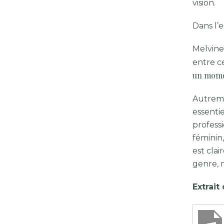
vision.
Dans l’e
Melvine
entre ce
un momen
Autremen
essentie
professi
féminin,
est clair
genre, m
Extrait