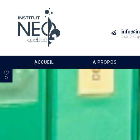
info@in
24X 7 Su
ACCUEIL
À PROPOS
0