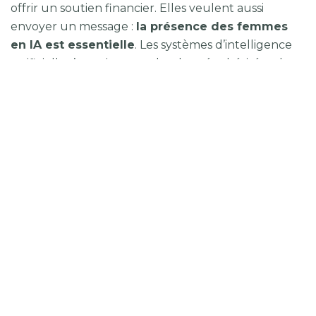
offrir un soutien financier. Elles veulent aussi
envoyer un message :
la présence des femmes
en IA est essentielle
. Les systèmes d’intelligence
artificielle s’appuient sur des données héritées de
l’histoire, qui peuvent refléter — et parfois renforcer
— des biais existants. Diversifier les équipes qui
conçoivent ces outils devient donc un élément clé
pour développer des technologies plus justes, plus
fiables, et réellement au service de la société.
Pour les étudiantes, l’impact est très concret : ces
bourses peuvent offrir la possibilité de se consacrer
pleinement aux études, d’oser des projets
ambitieux et de se projeter comme
actrices de
l’innovation
, et non comme simples spectatrices.