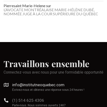
Pierresaint Marie-Helene
sur
L’AVOCATE MONTRÉALAISE MARIE-HÉLÈNE DUBÉ,
NOMMÉE JUGE À LA COUR SUPÉRIEURE DU QUÉBEC
Travaillons
ensemble
Connectez-vous avec nous pour une formidable opportunité
info@institutneoquebec.com
Écrivez-nous et obtenez une réponse sous 24 heures !
(1) 514 625 4306
Parle-nous. Nous sommes ouverts 24X7