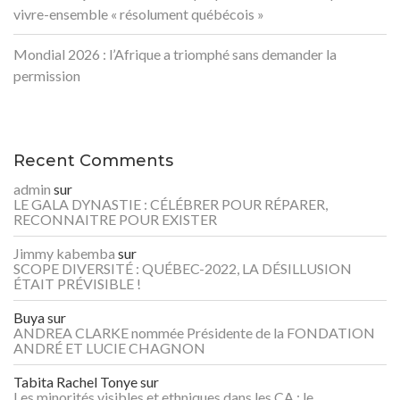
vivre-ensemble « résolument québécois »
Mondial 2026 : l’Afrique a triomphé sans demander la
permission
Recent Comments
admin
sur
LE GALA DYNASTIE : CÉLÉBRER POUR RÉPARER,
RECONNAITRE POUR EXISTER
Jimmy kabemba
sur
SCOPE DIVERSITÉ : QUÉBEC-2022, LA DÉSILLUSION
ÉTAIT PRÉVISIBLE !
Buya
sur
ANDREA CLARKE nommée Présidente de la FONDATION
ANDRÉ ET LUCIE CHAGNON
Tabita Rachel Tonye
sur
Les minorités visibles et ethniques dans les CA : le