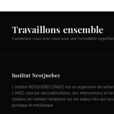
Travaillons
ensemble
Connectez-vous avec nous pour une formidable opportun
Institut
NeoQuebec
L’institut NEOQUÉBEC (INQC) est un organisme de recherch
L’INQC veut par ses publications, ses interventions et ses
Québec; en mettant l’emphase sur les enjeux liés aux neo
politique et médiatique.