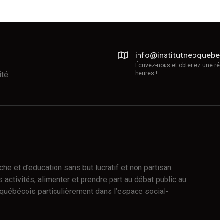
info@institutneoqueb
Écrivez-nous et obtenez une r
ité
heures !
e et d’éducation sans but lucratif et non partisan.
 activités, alimenter et prendre part au débat public au
québécois particulièrement dans l’espace social-