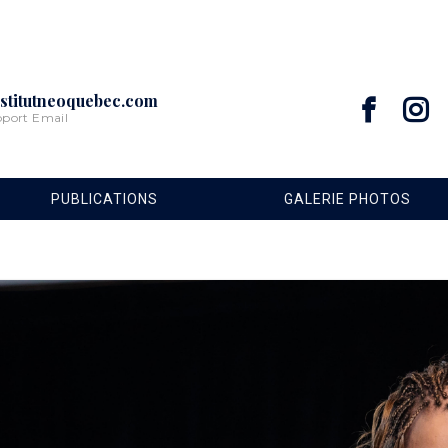
stitutneoquebec.com
pport Email
PUBLICATIONS
GALERIE PHOTOS