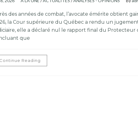
 8, 2026
À LA UNE
/
ACTUALITÉS
/
ANALYSES - OPINIONS
By
ad
rès des années de combat, l’avocate émérite obtient gain 
26, la Cour supérieure du Québec a rendu un jugement hi
diciaire, elle a déclaré nul le rapport final du Protecte
ncluant que
Continue Reading