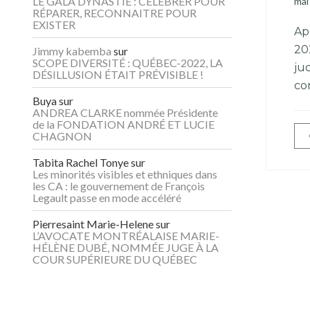
LE GALA DYNASTIE : CÉLÉBRER POUR
mai
RÉPARER, RECONNAITRE POUR
EXISTER
Ap
20
Jimmy kabemba
sur
SCOPE DIVERSITÉ : QUÉBEC-2022, LA
ju
DÉSILLUSION ÉTAIT PRÉVISIBLE !
co
Buya
sur
ANDREA CLARKE nommée Présidente
de la FONDATION ANDRÉ ET LUCIE
CHAGNON
Tabita Rachel Tonye
sur
Les minorités visibles et ethniques dans
les CA : le gouvernement de François
Legault passe en mode accéléré
Pierresaint Marie-Helene
sur
L’AVOCATE MONTRÉALAISE MARIE-
HÉLÈNE DUBÉ, NOMMÉE JUGE À LA
COUR SUPÉRIEURE DU QUÉBEC