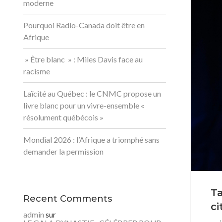
moderne
Pourquoi Radio-Canada doit être en
Afrique
» Être blanc » : Miles Davis face au
racisme
Laïcité au Québec : le CNMC propose un
livre blanc pour un vivre-ensemble «
résolument québécois »
Mondial 2026 : l’Afrique a triomphé sans
demander la permission
Ta
Recent Comments
ci
admin
sur