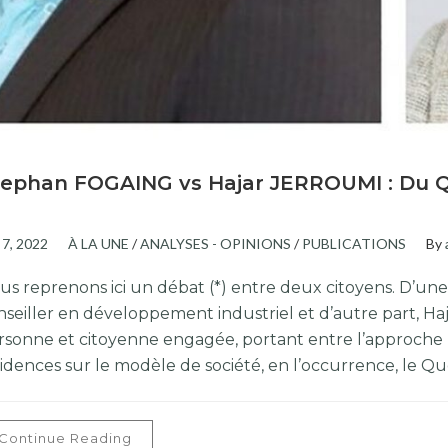
ephan FOGAING vs Hajar JERROUMI : Du Qu
n 7, 2022
À LA UNE
/
ANALYSES - OPINIONS
/
PUBLICATIONS
By
us reprenons ici un débat (*) entre deux citoyens. D’une
nseiller en développement industriel et d’autre part, Haj
rsonne et citoyenne engagée, portant entre l’approche EDI
cidences sur le modèle de société, en l’occurrence, le 
Continue Reading