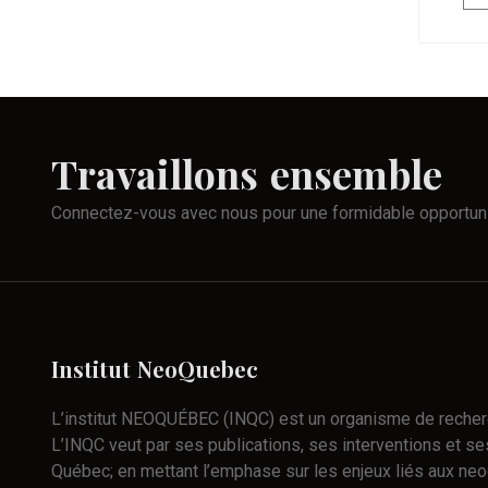
Travaillons
ensemble
Connectez-vous avec nous pour une formidable opportun
Institut
NeoQuebec
L’institut NEOQUÉBEC (INQC) est un organisme de recherch
L’INQC veut par ses publications, ses interventions et ses
Québec; en mettant l’emphase sur les enjeux liés aux neo