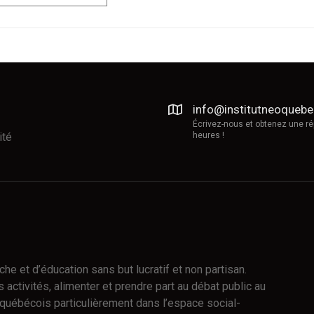
info@institutneoqueb
Écrivez-nous et obtenez une r
ité
heures !
e et d’éducation sans but lucratif et non partisan.
 activités, alimenter et prendre part au débat public au
québécois particulièrement dans l’espace social-