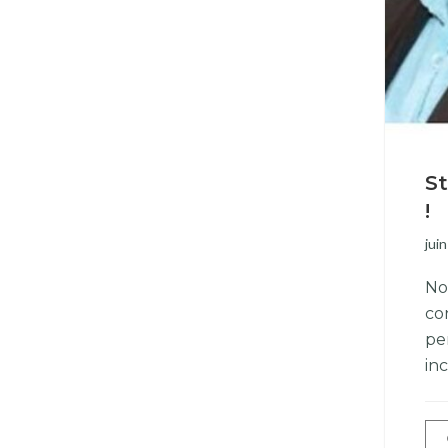
St
!
jui
No
co
pe
in