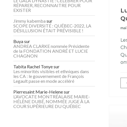
LE GALA DYNASTIE : CÉLÉBRER POUR
RÉPARER, RECONNAITRE POUR
Lu
EXISTER
Q
Jimmy kabemba
sur
SCOPE DIVERSITÉ : QUÉBEC-2022, LA
mai
DÉSILLUSION ÉTAIT PRÉVISIBLE !
Le
Buya
sur
ANDREA CLARKE nommée Présidente
Ch
de la FONDATION ANDRÉ ET LUCIE
Qu
CHAGNON
on
Tabita Rachel Tonye
sur
Les minorités visibles et ethniques dans
les CA : le gouvernement de François
Legault passe en mode accéléré
Pierresaint Marie-Helene
sur
L’AVOCATE MONTRÉALAISE MARIE-
HÉLÈNE DUBÉ, NOMMÉE JUGE À LA
COUR SUPÉRIEURE DU QUÉBEC