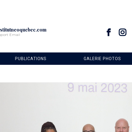
stitutneoquebec.com
pport Email
PUBLICATIONS
GALERIE PHOTOS