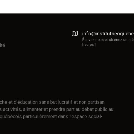
info@institutneoqueb
Écrivez-nous et obtenez une r
ité
heures !
e et d’éducation sans but lucratif et non partisan.
 activités, alimenter et prendre part au débat public au
québécois particulièrement dans l’espace social-