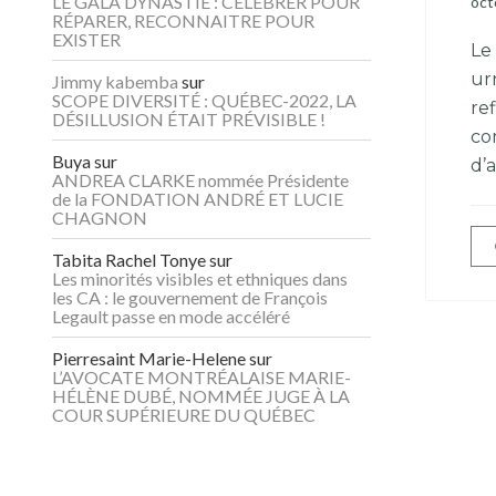
LE GALA DYNASTIE : CÉLÉBRER POUR
oct
RÉPARER, RECONNAITRE POUR
EXISTER
Le
urn
Jimmy kabemba
sur
SCOPE DIVERSITÉ : QUÉBEC-2022, LA
re
DÉSILLUSION ÉTAIT PRÉVISIBLE !
co
Buya
sur
d’a
ANDREA CLARKE nommée Présidente
de la FONDATION ANDRÉ ET LUCIE
CHAGNON
Tabita Rachel Tonye
sur
Les minorités visibles et ethniques dans
les CA : le gouvernement de François
Legault passe en mode accéléré
Pierresaint Marie-Helene
sur
L’AVOCATE MONTRÉALAISE MARIE-
HÉLÈNE DUBÉ, NOMMÉE JUGE À LA
COUR SUPÉRIEURE DU QUÉBEC