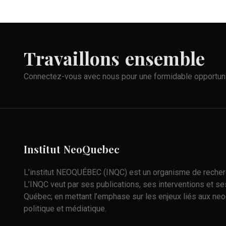
Travaillons
ensemble
Connectez-vous avec nous pour une formidable opportun
Institut
NeoQuebec
L’institut NEOQUÉBEC (INQC) est un organisme de recherch
L’INQC veut par ses publications, ses interventions et ses
Québec; en mettant l’emphase sur les enjeux liés aux neo
politique et médiatique.