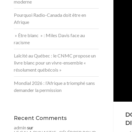
moderne
Pourquoi Radio-Canada doit être en
Afrique
» Être blanc » : Miles Davis face au
racisme
Laïcité au Québec : le CNMC propose un
livre blanc pour un vivre-ensemble «
résolument québécois »
Mondial 2026 : l’Afrique a triomphé sans
demander la permission
D
Recent Comments
D
admin
sur