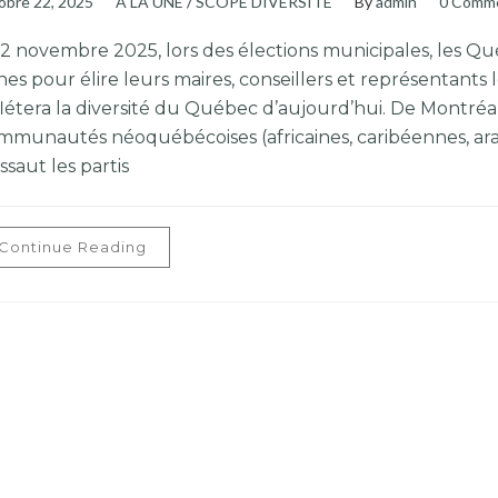
obre 22, 2025
À LA UNE
/
SCOPE DIVERSITÉ
By
admin
0 Comm
 2 novembre 2025, lors des élections municipales, les Q
es pour élire leurs maires, conseillers et représentants l
flétera la diversité du Québec d’aujourd’hui. De Montréa
mmunautés néoquébécoises (africaines, caribéennes, arab
ssaut les partis
Continue Reading