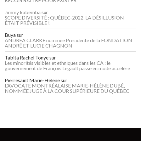
RECONNAITRE POUR EXISTER
Jimmy kabemba
sur
SCOPE DIVERSITÉ : QUÉBEC-2022, LA DÉSILLUSION
ÉTAIT PRÉVISIBLE !
Buya
sur
ANDREA CLARKE nommée Présidente de la FONDATION
ANDRÉ ET LUCIE CHAGNON
Tabita Rachel Tonye
sur
Les minorités visibles et ethniques dans les CA : le
gouvernement de François Legault passe en mode accéléré
Pierresaint Marie-Helene
sur
L’AVOCATE MONTRÉALAISE MARIE-HÉLÈNE DUBÉ,
NOMMÉE JUGE À LA COUR SUPÉRIEURE DU QUÉBEC