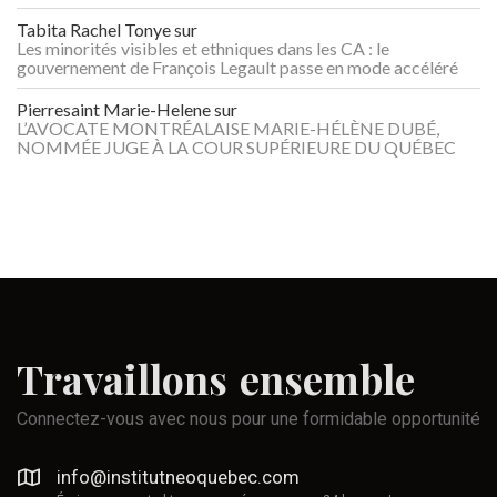
Tabita Rachel Tonye
sur
Les minorités visibles et ethniques dans les CA : le
gouvernement de François Legault passe en mode accéléré
Pierresaint Marie-Helene
sur
L’AVOCATE MONTRÉALAISE MARIE-HÉLÈNE DUBÉ,
NOMMÉE JUGE À LA COUR SUPÉRIEURE DU QUÉBEC
Travaillons
ensemble
Connectez-vous avec nous pour une formidable opportunité
info@institutneoquebec.com