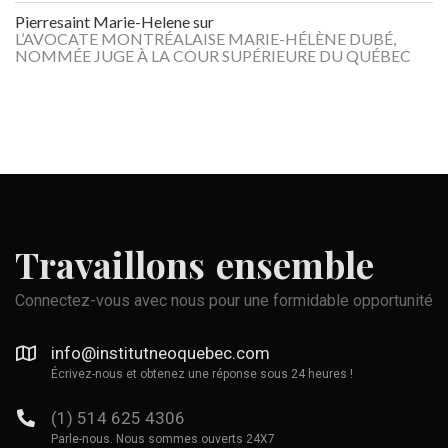
Pierresaint Marie-Helene
sur
L’AVOCATE MONTRÉALAISE MARIE-HÉLÈNE DUBÉ,
NOMMÉE JUGE À LA COUR SUPÉRIEURE DU QUÉBEC
Travaillons
ensemble
Connectez-vous avec nous pour une formidable opportunité
info@institutneoquebec.com
Écrivez-nous et obtenez une réponse sous 24 heures !
(1) 514 625 4306
Parle-nous. Nous sommes ouverts 24X7