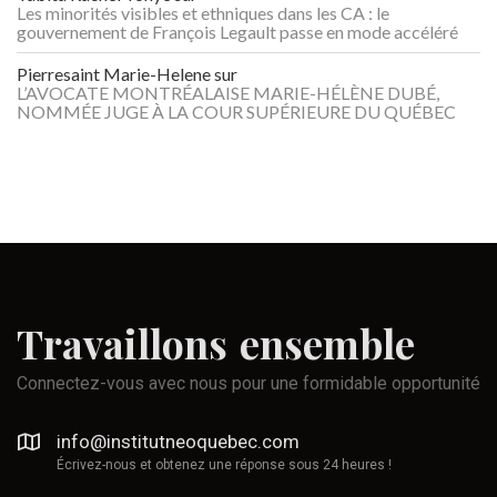
Les minorités visibles et ethniques dans les CA : le
gouvernement de François Legault passe en mode accéléré
Pierresaint Marie-Helene
sur
L’AVOCATE MONTRÉALAISE MARIE-HÉLÈNE DUBÉ,
NOMMÉE JUGE À LA COUR SUPÉRIEURE DU QUÉBEC
Travaillons
ensemble
Connectez-vous avec nous pour une formidable opportunité
info@institutneoquebec.com
Écrivez-nous et obtenez une réponse sous 24 heures !