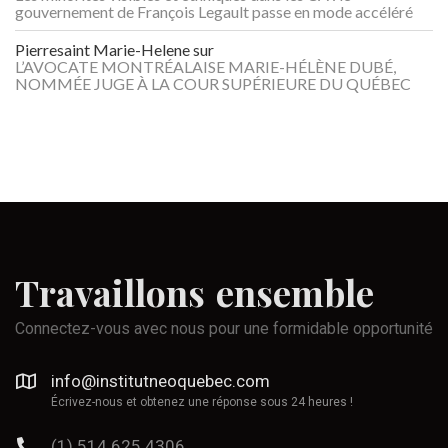
gouvernement de François Legault passe en mode accéléré
Pierresaint Marie-Helene
sur
L’AVOCATE MONTRÉALAISE MARIE-HÉLÈNE DUBÉ,
NOMMÉE JUGE À LA COUR SUPÉRIEURE DU QUÉBEC
Travaillons
ensemble
Connectez-vous avec nous pour une formidable opportunité
info@institutneoquebec.com
Écrivez-nous et obtenez une réponse sous 24 heures !
(1) 514 625 4306