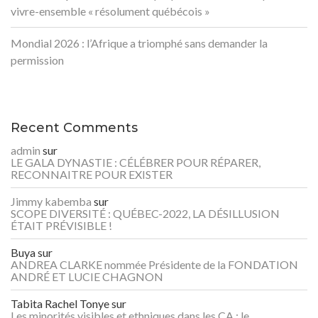
vivre-ensemble « résolument québécois »
Mondial 2026 : l’Afrique a triomphé sans demander la
permission
Recent Comments
admin
sur
LE GALA DYNASTIE : CÉLÉBRER POUR RÉPARER,
RECONNAITRE POUR EXISTER
Jimmy kabemba
sur
SCOPE DIVERSITÉ : QUÉBEC-2022, LA DÉSILLUSION
ÉTAIT PRÉVISIBLE !
Buya
sur
ANDREA CLARKE nommée Présidente de la FONDATION
ANDRÉ ET LUCIE CHAGNON
Tabita Rachel Tonye
sur
Les minorités visibles et ethniques dans les CA : le