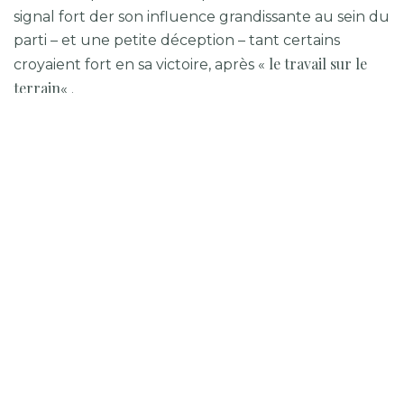
signal fort der son influence grandissante au sein du
parti – et une petite déception – tant certains
le travail sur le
croyaient fort en sa victoire, après «
terrain
« .
» Il suffisait de voir qui était dans la salle pour
comprendre qu’il était difficile de faire mieux. La
diversité était dans les candidatures, mais pas dans la
salle ni dans les urnes. Cela me laisse un goût amer et
je m’interroge sur l’implication des personnes noires
ou racisées à l’échelon municipal »
(Bénévole)
L’écart avec les autres candidats a également été
marquant.
Laurence Lavigne Lalonde
a atteint
22,9 % des suffrages avant d’être éliminée au
troisième tour.
Ericka Alneus
(12 %) et
Guedwig Bernier
(7,9 %)
ont été rapidement écartés, terminant loin derrière.
Leurs résultats, bien en deçà des attentes, illustrent