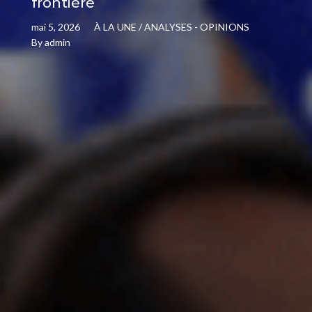
frontière
mai 5, 2026
À LA UNE
/
ANALYSES - OPINIONS
By
admin