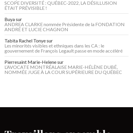
SCOPE DIVERSITÉ : QUÉBEC-2022, LA DÉSILLUSION
ÉTAIT PRÉVISIBLE !
Buya
sur
ANDREA CLARKE nommée Présidente de la FONDATION
ANDRÉ ET LUCIE CHAGNON
Tabita Rachel Tonye
sur
Les minorités visibles et ethniques dans les CA : le
gouvernement de François Legault passe en mode accéléré
Pierresaint Marie-Helene
sur
L’AVOCATE MONTRÉALAISE MARIE-HÉLÈNE DUBÉ,
NOMMÉE JUGE À LA COUR SUPÉRIEURE DU QUÉBEC