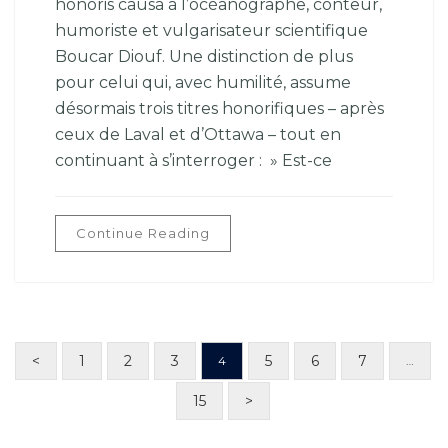
honoris causa à l’océanographe, conteur,
humoriste et vulgarisateur scientifique
Boucar Diouf. Une distinction de plus
pour celui qui, avec humilité, assume
désormais trois titres honorifiques – après
ceux de Laval et d’Ottawa – tout en
continuant à s’interroger : » Est-ce
Continue Reading
<
1
2
3
5
6
7
4
…
15
>