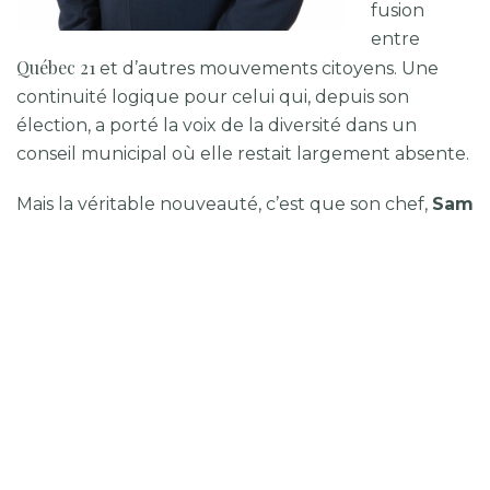
fusion
entre
Québec 21
et d’autres mouvements citoyens. Une
continuité logique pour celui qui, depuis son
élection, a porté la voix de la diversité dans un
conseil municipal où elle restait largement absente.
Mais la véritable nouveauté, c’est que son chef,
Sam
Hamad
, brigue lui-même la mairie. Ancien ministre
libéral d’origine libanaise, il fait figure de pionnier
dans une ville qui n’a encore jamais eu de candidat
d’origine immigrante à la tête d’un grand parti
municipal.
Sam Hamad mise
sur une approche
« rassembleuse et
pragmatique »,